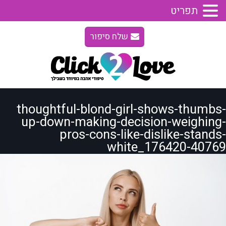
תפריט
שלח סיפור
thoughtful-blond-girl-shows-thumbs-
up-down-making-decision-weighing-
pros-cons-like-dislike-stands-
white_176420-40769