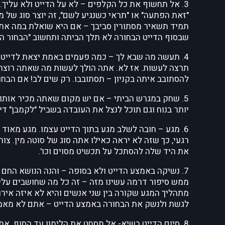
3. אל תחשוף את כל הקלפים – לא על הדייט ולא עליך.
"זאת הפתעה" או "תראי כשנגיע לשם", זה יוצר סוג של
שבסוף הדייט הבחורה לא תלך הביתה ותחשוב "הבחור הזה
4. תעשה מה שבא לך – כמה פעמים באמת יצאת לדייט 
תרצה לעשות. אז לא. אתה הולך לעשות מה שאתה רוצה
להסתובב איתה בקניון – תסתובבו. רק שים לב! אם הבח
5. שחק במגרש הביתי – אם יש מקום שאתה מכיר אותו 
יותר בנוח וגם תוכל לנצל את העובדה בשביל "לקמבן" דייט
6. מגע – חובה לשלב מגע בתוך הדייט עצמו. מגע מאוד 
רגעי, כך שזה לא יראה כאילו אתה סוג של סוטה מין. צור
את היד שלה להסתכל על תכשיט מסוים וכו'.
7. נשיקה באמצע הדייט ולא בסופה – והנה הנושא החם 
ממש סיפור דרמה עשינו מזה – זה כל מה שחושבים עליו
מתהליך המגע שקורה בין שני אנשים והיא לא איזה אירוע
לגשת ולנשק את הבחורה באמצע הדייט – אתם לא מאמינ
8. סיום הדייט בשיא- אל תסחט את הלימון עד הסוף. 