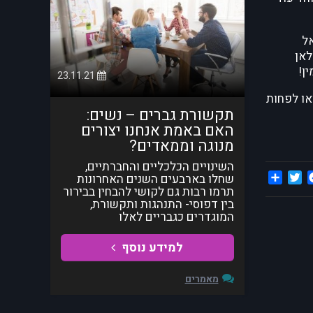
אל
לאן
ן!
23.11.21
או לפחות
תקשורת גברים – נשים:
האם באמת אנחנו יצורים
מנוגה וממאדים?
השינויים הכלכליים והחברתיים,
Share
Twitter
Facebook
שחלו בארבעים השנים האחרונות
תרמו רבות גם לקושי להבחין בבירור
בין דפוסי- התנהגות ותקשורת,
המוגדרים כגבריים לאלו
למידע נוסף
מאמרים