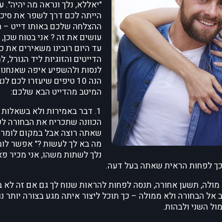
"יאללא, נלך ונראה מה יהיה". ע
הייתה לכם דרך לשפר את סיכוי
ההצלחה שלכם באותו דייט – ה
עושים את זה ? אני בטוח שכן, 
עד היום רובינו משאירים את כ
הדייטים והזוגיות ליד הגורל, ל
לנסות ולהשפיע איפה שאנחנו י
הנה 10 טיפים שיעזרו לכם ל
המיטב מהדייט הבא שלכם:
1. דבר באמירות ולא בשאלות –
הכוונה שתכריח את הבחורה ל
שאתה רוצה אבל במקום לומר: 
מה בא לך לעשות ?" אפשר לומר
נלך לשתות משהו, אני מכיר פ
 כך לפחות הראית שאתה בעל דעה.
ב מולה, תשען אחורה, תנסה לפחות להראות שנוח לך גם אם זה לא 
אל הבחורה ולא ממולה – כך תוכל ליצור איתה מגע בצורה יותר נו
ל השני ולבהות.