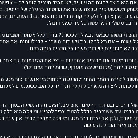
 אם היא רוצה לדעת מה עושים, לא תמיד חייבים לומר לה – אפשר
 משחק משעשע כזה שקצת שובר את הרוטינה הרגילה של דייטים. ב
תמיד תשאיר מסתורין סביבך – אם היא שואלת במה אתה עובד אין צורך לחלק לה 
 בכיס שלי והוא יעשה כל מה שאני רוצה".
ועשית משהו שבאמת בא לך לעשות ? בדרך כלל אנחנו חושבים מה
 לעשות – אם בא לך לשבת ולשתות משהו – לכו לשתות. אם אתה
ורה לא מעוניינת לשתות משהו אל תכריח אותה בכח.
טוב ובמיוחד אם מכירים אותך שם – נצל את ההזדמנות. גם אתה 
 טוב יותר (מקום ישיבה מועדף, שרות יותר נעים וכו').
חשוב ליצירת המתח המיני ולהרגשת הנוחות בין אנשים. צור מגע מכ
ות שונות ליצירה מגע יכולות להיות – יד על הגב כשנכנסים למקום
של דייטים ובמיוחד דייטים ראשונים. "האם תהיה נשיקה בסוף הדיי
 בדייט עד ששוכחים בכלל להנות. צריך להבין שנשיקה היא חלק ט
 מיוחד, ולכן אם יצרנו כבר מגע ומשיכה במהלך הדייט אין שום בע
ים איזה הבדל זה עושה.
אתה מרגיש שממש כיף לכם ביחד – כנראה שזה הזמן לחתוך – אף א