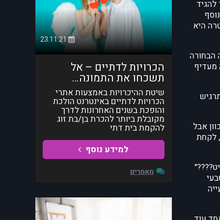
 להגיד
נוסף
קורות חיים מודפסות ב-3 העתקים. המטרה היא
23.11.21
 הבחורה
הכרויות לדתיים – אל
 מעדיף
תשכחו את התמונה…
שיטת ההיכרויות באמצעות אתרי
תרגיש
הכרויות לדתיים באינטרנט הולכת
והופכת בשנים האחרונות לדרך
מקובלת ביותר להכרת בן/בת זוג
וון אבל
להקמת בית דתי
, לקחת
למידע נוסף
ט????"
מאמרים
בעי
ייה
חד עוד