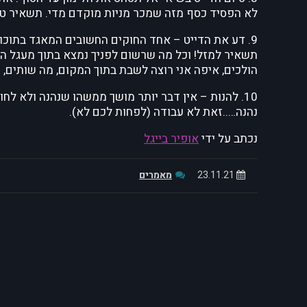
לא הפסיד כסף מזה שמכר מניות מוקדם מדי. תשאיר טע
9. דע את הדייט – אחד החוקים החשובים המאגד בתוכ
תשאיר למזל! וכל מה שרשום לפניך נמצא בתוך מעגל ה
הולכים, איפה אני רוצה לשבת בתוך המקום, מה שותים, 
10. להנות – אין דבר יותר מושך ממשהו שנהנה ולא לח
נהנה…..זאת לא עבודה (לפחות לכם לא).
נכתב על ידי
אופיר בייגל
23.11.21
מאמרים