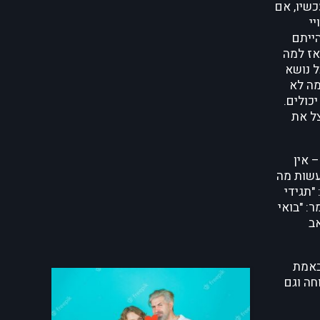
כשיו, אם
י
ייתם
אז למה
ל נושא
מה לא
כולים.
נצל את
 אין
עשות מה
"תגידי
: "בואי
אב
באמת
חה וגם