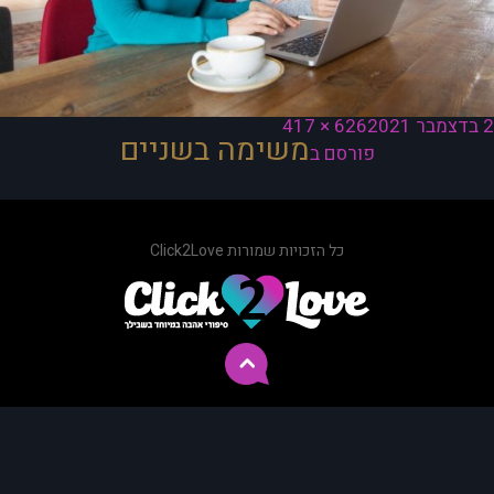
ורסם
מסך
2 בדצמבר 2021
626 × 417
יווט
משימה בשניים
תאריך
מלא
פורסם ב
כל הזכויות שמורות Click2Love