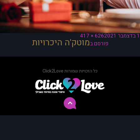
ורסם
מסך
1 בדצמבר 2021
626 × 417
יווט
מוטק'ה היכרויות
תאריך
מלא
פורסם ב
כל הזכויות שמורות Click2Love