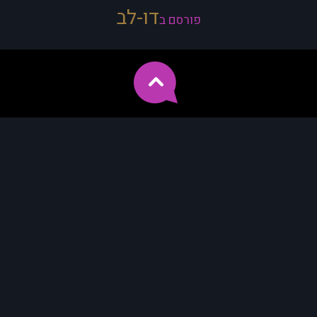
דו-לב
פורסם ב