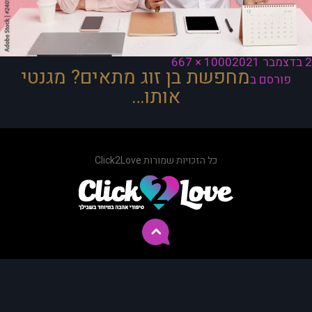
ורסם
מסך
2 בדצמבר 2021
1000 × 667
יווט
מחפשת בן זוג מתאים? מגנטי
תאריך
מלא
פורסם ב
אותו…
כל הזכויות שמורות Click2Love