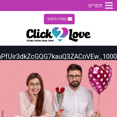
תפריט
שלח סיפור
1000_F_240957015_IkBHanPfUir3dkZcGQG7kauQ3ZACoVEw