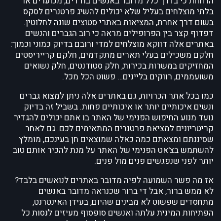
הרווחת כי בדרך כלל מדובר באנשים בודדים, מכוערים או
בלתי מוצלחים בעליל שלא יכולים להשיג פרטנרים לסקס
בשום דרך אחרת, המציאות באתרי סטוצים שונה לחלוטין.
דפדוף קצר בין הפרופילים מראה כי רוב הגברים והנשים
באתרים אלה דווקא מוצלחים למדי ורובם בדיוק כמוני וכמוך:
חלקם משכילים בעלי תארים מתקדמים, חלקם קרייריסטים
המחזיקים במשרות בכירות, חלק סטודנטים, חלק נשואים
משועממים, רווקים בליינים… פשוט הכל מכל.
כמו בכל אתר הכרויות, גם באתרים אלה ניתן למצוא גברים
ונשים איכותיים יותר או איכותיים פחות. בשביל זה בדיוק
נועד מנוע החיפוש הפנימי של האתר בו אתם יכולים להגדיר
קריטריונים למציאת פרטנרים המתאימים לכם. גם לאחר
שסיננתם ומצאתם כמה כאלה שמוצאים חן בעינכם, מומלץ
להשתמש בצ'אט הפנימי של האתר על מנת להכיר אותם טוב
יותר לפני שנפגשים פנים מול פנים.
אז מה פשר השמועה לפיה מדובר באתרים לנואשים בלבד?
לא ממש ברור, אבל די ברור שכנראה מדובר באנשים
מתחסדים שפשוט לא מבינים שהיום, בעידן האינטרנט,
הפתיחות המינית עלתה ואנשים סופסוף מעיזים לנסות כל