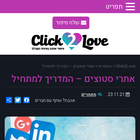
תפריט
שלח סיפור
Click2Love
>
מאמרים
>
אתרי סטוצים – המדריך למתחיל
אתרי סטוצים – המדריך למתחיל
23.11.21
מאמרים
are
Twitter
Facebook
אהבת? שתף עם חברים