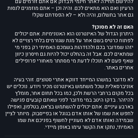
להירשם תחילה לאתר חינמי ולבדוק אם אתם זורמים עם
הרעיון ואם הוא מתאים לכם. והיה וכן – אתם מוזמנים לנסות
גם אתר בתשלום, והיה ולא – לא הפסדתם שקל!
האם זה לא מסוכן?
היתרון הגדול של האינטרנט הוא האנונימיות. אתם יכולים
לפתוח כרטיס בשם אחר על מנת שגורמים בלתי רצויים לא
יזהו שמדובר בכם ולהזדהות בשמכם האמיתי רק בפני מי
שמתאים לכם. אבל זה בהחלט יכול להיות גם חיסרון כיוון
שאף פעם לא תוכלו לדעת מי מסתתר מאחורי פרופילים
אחרים באתר.
לא מדובר במשהו המייחד דווקא אתרי סטוצים. זוהי בעיה
אוניברסאלית שכל משתמש באינטרנט מכיר ויודע. נוכלים יש
בכל מקום ברחבי הרשת ולכן, כמו בכל תחום אחר, מומלץ
להיזהר. בדקו היטב במי מדובר לפני שאתם קובעים פגישה
בארבע עיניים. אתם יכולים להשתמש בצ'אט, בטלפון, ואפילו
לחפש את שמו של אותו אדם בגוגל או בפייסבוק. מיותר לציין
שבמידה ואותו אדם לא מעוניין לחשוף בפניכם את שמו
האמיתי, נתקו את הקשר עימו באופן מיידי.