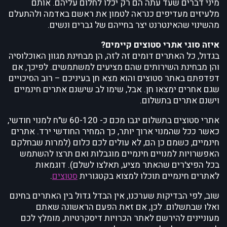
מיני דברים שעד עתה הם רק יכלו לחלום עליהם. אותם
מלעיזים מעדיפים כנראה לטמון את ראשם באדמה ולהתעלם
מהשינוי שהאינטרנט יצר בחייהם של גברים ונשים.
איזה סוגי אתרי סטוצים קיימים?
בגדול, כל האתרים דומים זה לזה, הן מבחינת מגוון האוכלוסיה
והן מבחינת השירותים שהם מציעים למשתמשים. לפיכך, אם
דפדפתם באתר סטוצים והוא מצא חן בעיניכם – רוב הסיכויים
שגם אחרים ימצאו חן. אבל, שימו לב שישנם אתרים חינמיים
וישנם אתרים בתשלום.
אתרי סטוצים בתשלום יגבו מכם כ- 60-120 ש"ח למנוי חודשי,
כאשר ככל שהמנוי ארוך יותר, כך המחיר החודשי ירד. אתרים
חינמיים, כשמם כן הם, לא עולים לכם כלום (למרות שבחלקם
האפשרויות למנויים חינמיים מוגבלות ואם תרצו להשתמש
בכל הפיצ'רים שהאתר מציע, תאלצו לשלם). דוגמאות
לאתרים חינמיים תוכלו למצוא בקטגורית
סטוצים
.
שוב, לפי הבדיקות שערכנו, אין הבדל גדול בין האתרים בחינם
ואלו שבתשלום. לכן, אם זאת הפעם הראשונה שאתם
מעוניינים להירשם לאתר הכרויות דיסקרטיות, מומלץ לכם