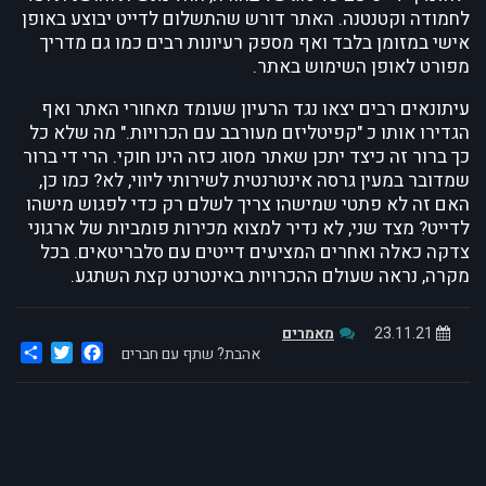
לחמודה וקטנטנה. האתר דורש שהתשלום לדייט יבוצע באופן
אישי במזומן בלבד ואף מספק רעיונות רבים כמו גם מדריך
מפורט לאופן השימוש באתר.
עיתונאים רבים יצאו נגד הרעיון שעומד מאחורי האתר ואף
הגדירו אותו כ "קפיטליזם מעורבב עם הכרויות." מה שלא כל
כך ברור זה כיצד יתכן שאתר מסוג כזה הינו חוקי. הרי די ברור
שמדובר במעין גרסה אינטרנטית לשירותי ליווי, לא? כמו כן,
האם זה לא פתטי שמישהו צריך לשלם רק כדי לפגוש מישהו
לדייט? מצד שני, לא נדיר למצוא מכירות פומביות של ארגוני
צדקה כאלה ואחרים המציעים דייטים עם סלבריטאים. בכל
מקרה, נראה שעולם ההכרויות באינטרנט קצת השתגע.
23.11.21
מאמרים
are
Twitter
Facebook
אהבת? שתף עם חברים