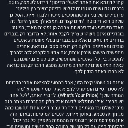
קחו לדוגמא את האתר "אשלי מדיסון " הידוע לשמצה, בו גם
גברים וגם נשים מוזמנים לגלוש בדיסקרטיות בין מיליוני
פרופילים של בני זוג שמחפשים מישהו לבגוד איתו. הסלוגן
שלהם הוא די בוטה: "חיים קצרים. תמצא לך סטוץ היום". זה
מאוד מזעזע! בעוד פרשיות אהבה הן נפוצות מאוד, בני זוג
בוגדניים אינם משהו שצריך לקבל אותו. לא מדובר רק בגברים
בודדים או נואשים אלא גם בגברים בעלי משפחה, אנשים
טובים ומאמינים. חלקם רק רוצים סקס. עם זאת, אחרים
מחפשים מישהו שיבין אותם, אם אפשר לקרוא לזה "להבין".
למעשה, בין כל האנשים שמחפשים שם סטוצים, ישנם גם
כאלה המחפשים להתאהב מחדש. מטבע הדברים, הם כנראה
לא בחרו באתר הנכון לכך.
אמנם זה נשמע קצת הזוי, אבל במסעי למציאת אתרי הכרויות
לא סטנדרטיים הופתעתי למצוא אתר נוסף שנקרא "מהו
המחיר שלך" (What's Your Price). לדברי האתר, "לכל אחד
יש מחיר". אולי תתפלאו לדעת אבל חלק מהחברים באתר הזה
מוכן לשלם עד מאתיים דולר רק עבור דייט אחד! תחשבו כמה
מגוחך זה נשמע. באופן אירוני, הנשים המופיעות באתר הזה
אינן מפורסמות או דוגמניות מהממות ביופיין. כל גבר יכול
"להזמין" דייט עם כל סוג של בחורה, החל מנשית וחושנית ועד