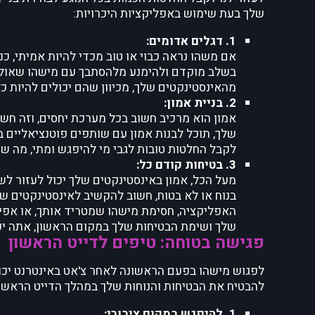
שלך בעת שימוש באפליקציות היכרויות:
1. דגלים אדומים:
אם משהו נראה כבוי או טוב מכדי להיות אמיתי, כנ
בשלב מוקדם ולהימנע מלהסתבך עם מישהו שאולי 
מהאינסטינקטים שלך, מכיוון שהם יכולים להיות כ
2. בניית אמון:
אמון הוא מרכיב חשוב בכל מערכת יחסים, וזה חשוב
שלך, תוכל לבנות אמון עם שותפים פוטנציאליים ב
לקבל החלטות טובות לגבי מי להיפגש ומתי, מה שי
3. בטיחות קודם כל:
מעל הכל, אמון באינסטינקטים שלך יכול לעזור ל
בנוח או לא בטוח, חשוב להקשיב לאינסטינקטים שלך
האפליקציה, חסימת מישהו שמטריד אותך, או אפילו 
שלך ושימת הבטיחות שלך במקום הראשון, אתה יכול 
פגישה בטוחה: טיפים לדייט הראשון
לפגוש מישהו בפעם הראשונה לאחר צ'אט באינטרנט יכול
להבטיח את הבטיחות והנוחות שלך במהלך הדייט הראשו
1. להיפגש במקום ציבורי: