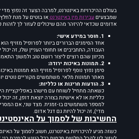
בעולם ההיכרויות באינטרנט, למרבה הצער זה נפוץ מדי ל
שמבצעים
עבירות מין באינטרנט
או בוטים על מנת לחלץ
אדומים שכדאי להיזהר מהם שיכולים לעזור לך לזהות פר
1. חוסר במידע אישי:
אחד הסימנים הברורים ביותר לפרופיל מזויף הוא
העבודה, התחביבים או תחומי העניין שלו, זה יכו
מכיוון שהם רוצים ליצור רושם טוב ולמשוך התאמו
2. תמונות באיכות ירודה:
סימן נפוץ נוסף לפרופיל מזויף הוא תמונות באיכ
מאתר תמונות מלאי. משתמשים מקוריים נוטים יו
3. הודעות חריגות או כלליות:
כשאתה מתחיל לשוחח עם מישהו באפליקציית היכר
כלליות או לא אישיות בצורה יוצאת דופן, זה יכו
למספר משתמשים בו-זמנית. מצד שני, אם המסרים
מדי), זה יכול להיות גם דגל אדום.
החשיבות של לסמוך על האינסטינק
כשזה מגיע להיכרויות באינטרנט, חשוב לסמוך על האינסט
לעזור לנו לקבל החלטות חכמות בכל הנוגע לבחירת בני ז