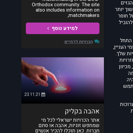
הגזים
Orthodox community. The site
וך יותר
also includes information on
matchmakers,
ל חוסר
להוביל
למידע נוסף
 התחל
הכרויות לדתיים
י העניין,
ות שלך.
רויות
מכיוון
מה
יה
תמש
23.11.21
רוכות
אהבה בקליק
ת
אתר הכרויות ישראלי לכל מי
שמחפש זוגיות, אהבה או סתם
חברות. כאן תוכלו להכיר אנשים