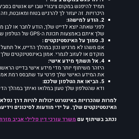
תמיד להיפגש במקום ציבורי שבו יש אנשים בסבי
היכרויות. זה יעזור לך להרגיש בטוח ומאובטח, וז
2. הודע למישהו:
לפני שאתה יוצא לדייט שלך, הודע לחבר או לבן 
שלך איתם באמצעות תכונת ה-GPS של הטלפון שלך. בדרך זו, מישהו יודע היכן אתה נמצא בכל עת במקרה חירום.
3. סמוך על האינסטינקטים :
אם משהו לא מרגיש נכון במהלך הדייט, אל תתעלם 
מוקדם או לעזוב לגמרי. אמון באינסטינקטים שלך 
4. אל תשתף מידע אישי:
היזהר משיתוף יותר מדי מידע אישי בדייט הראשו
את המידע האישי שלך פרטי עד שתבסס רמת אמון
5. הביאו את הטלפון שלכם:
ודא שהטלפון שלך טעון במלואו ואיתך במהלך הדי
למרות שהכרויות באינטרנט יכולות להיות דרך נפלאה
האינסטינקטים שלך. על ידי מודעות לסיכונים וידיעה
נכתב בשיתוף עם
משרד עורכי דין פלילי אביב מזרחי