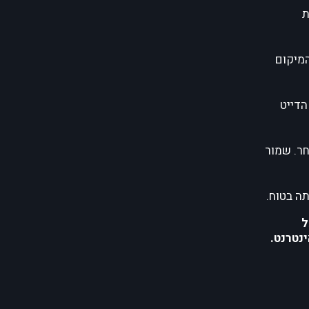
ת
המיקום
הדייט
חר. שמור
ה בטוח.
ל
נטרנט.