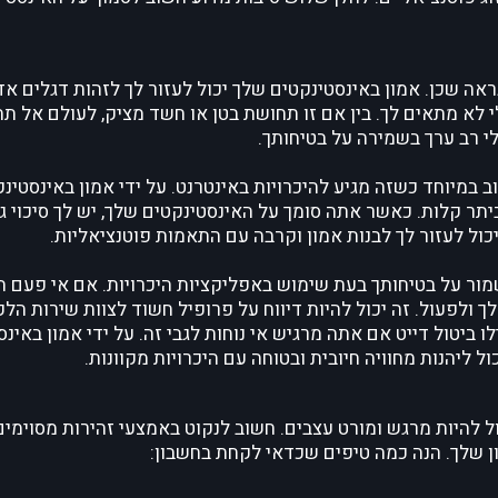
ראה שכן. אמון באינסטינקטים שלך יכול לעזור לך לזהות דגלים אד
לא מתאים לך. בין אם זו תחושת בטן או חשד מציק, לעולם אל ת
לי רב ערך בשמירה על בטיחותך.
 במיוחד כשזה מגיע להיכרויות באינטרנט. על ידי אמון באינסטינ
יתר קלות. כאשר אתה סומך על האינסטינקטים שלך, יש לך סיכוי גב
כול לעזור לך לבנות אמון וקרבה עם התאמות פוטנציאליות.
שמור על בטיחותך בעת שימוש באפליקציות היכרויות. אם אי פעם 
 ולפעול. זה יכול להיות דיווח על פרופיל חשוד לצוות שירות הל
ביטול דייט אם אתה מרגיש אי נוחות לגבי זה. על ידי אמון באינ
ליהנות מחוויה חיובית ובטוחה עם היכרויות מקוונות.
 להיות מרגש ומורט עצבים. חשוב לנקוט באמצעי זהירות מסוימים
ן שלך. הנה כמה טיפים שכדאי לקחת בחשבון: