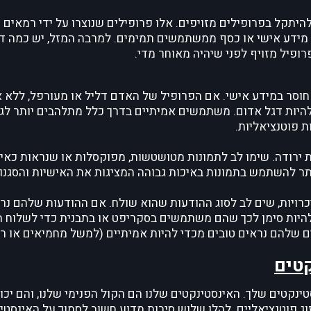
היתקל בפרופילים מזויפים. אלו פרופילים שנוצרו על ידי רמאים ו
 מידע אישי או כסף ממשתמשים תמימים. למרבה המזל, יש כמה ד
ופיל מזויף לפני שיהיה מאוחר מדי.
 חוסר במידע אישי. אם הפרופיל של האדם דליל או מעורפל, ללא 
ל להיות דגל אדום. משתמשים אמיתיים בדרך כלל מתלהבים יותר לג
ת פוטנציאליות.
ות ירודה. שימו לב לתמונות מטושטשות, מפוקסלות או שנראות כאיל
תר להשתמש בתמונות באיכות גבוהה המציגות את האישיות והסגנו
ויות, שים לב לסוג ההודעות שהוא שולח. אם ההודעות שלהם נר
ל להיות סימן לכך שהם משתמשים בסקריפט או בתבנית כדי לשלוח 
 שלהם נראים טובים מכדי להיות אמיתיים (למשל מחמיאים או רו
טים
ינקטים שלך. האינסטינקטים שלנו הם הקול הפנימי שלנו, והם יכו
וג פוטנציאליים. להלן שלוש סיבות מדוע חשוב לסמוך על האינסטי