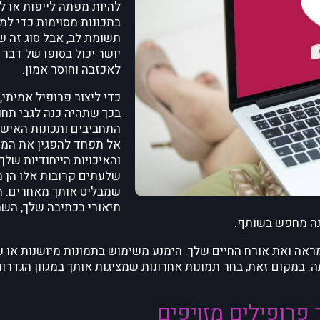
להיות מפתה לייפות או ל
בתכונות מסוימות כדי למש
תשומת לב, אבל סוג זה ש
יושר יכול בסופו של דבר 
לאכזבה וחוסר אמון.
כדי ליצור פרופיל אמיתי,
בכך שתהיה כנה לגבי תחומ
התחביבים ותכונות האישי
אל תפחד להפגין את המוז
והאיכויות הייחודיות שלך, 
שלעתים קרובות אלו הן 
שמבליט אותך מאחרים. ה
תיאורי בכתיבה שלך, הש
תה מחפש בשותף.
ראה ואת אורח החיים שלך. הימנע משימוש בתמונות מיושנות או ע
ה. במקום זאת, בחר תמונות אחרונות שמציגות אותך במגוון הגדרו
פרופילים מזויפים